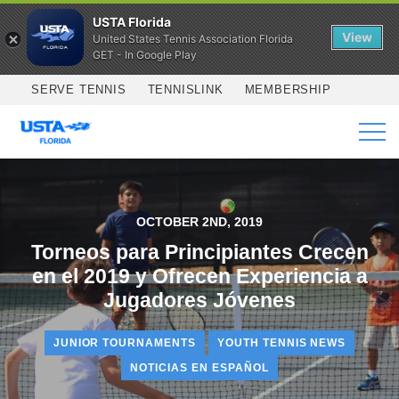
USTA Florida
View
United States Tennis Association Florida
GET - In Google Play
Skip to main content
SERVE TENNIS
TENNISLINK
MEMBERSHIP
SERVICES
OCTOBER 2ND, 2019
Torneos para Principiantes Crecen
en el 2019 y Ofrecen Experiencia a
Jugadores Jóvenes
JUNIOR TOURNAMENTS
YOUTH TENNIS NEWS
NOTICIAS EN ESPAÑOL